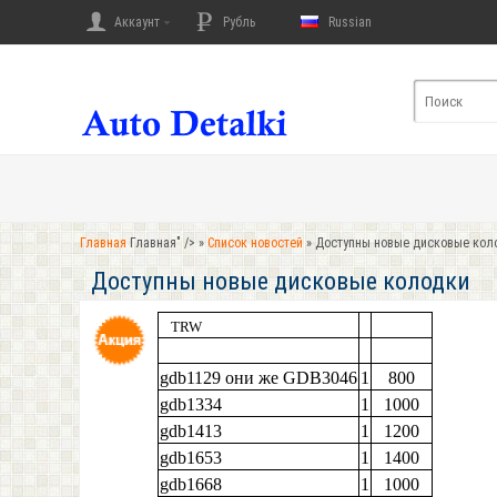
Аккаунт
Рубль
Russian
Главная
Главная" />
»
Список новостей
» Доступны новые дисковые кол
Доступны новые дисковые колодки
TRW
gdb1129 они же GDB3046
1
800
gdb1334
1
1000
gdb1413
1
1200
gdb1653
1
1400
gdb1668
1
1000