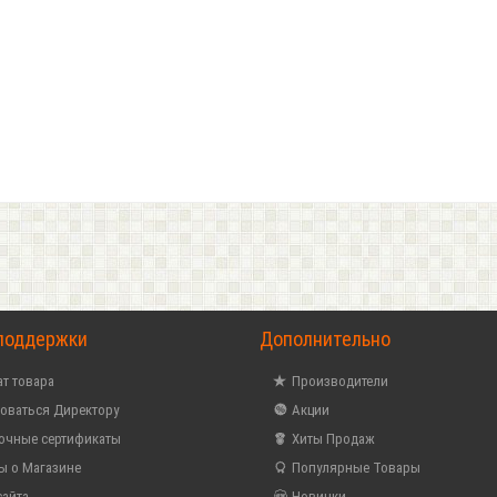
поддержки
Дополнительно
т товара
Производители
оваться Директору
Акции
очные сертификаты
Хиты Продаж
ы о Магазине
Популярные Товары
сайта
Новинки