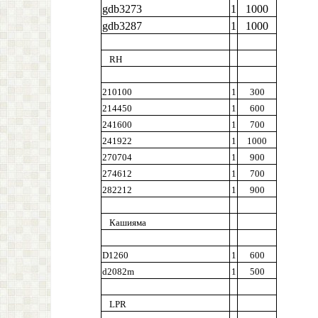
gdb3273
1
1000
gdb3287
1
1000
RH
210100
1
300
214450
1
600
241600
1
700
241922
1
1000
270704
1
900
274612
1
700
282212
1
900
Кашияма
D1260
1
600
d2082m
1
500
LPR