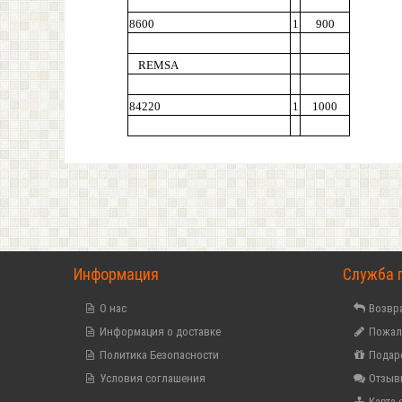
8600
1
900
REMSA
84220
1
1000
Информация
Служба 
О нас
Возвра
Информация о доставке
Пожал
Политика Безопасности
Подар
Условия соглашения
Отзыв
Карта 