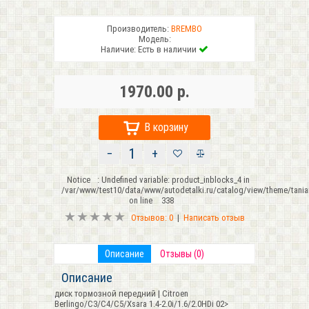
Производитель:
BREMBO
Модель:
Наличие:
Есть в наличии
1970.00 р.
В корзину
−
+
Notice
: Undefined variable: product_inblocks_4 in
/var/www/test10/data/www/autodetalki.ru/catalog/view/theme/tani
on line
338
Отзывов: 0
|
Написать отзыв
Описание
Отзывы (0)
Описание
диск тормозной передний | Citroen
Berlingo/C3/C4/C5/Xsara 1.4-2.0i/1.6/2.0HDi 02>