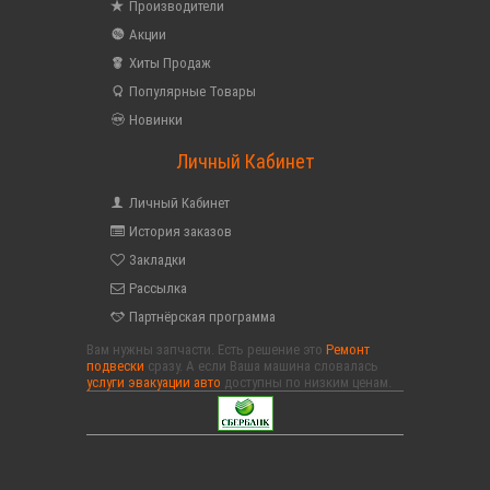
Производители
Акции
Хиты Продаж
Популярные Товары
Новинки
Личный Кабинет
Личный Кабинет
История заказов
Закладки
Рассылка
Партнёрская программа
Вам нужны запчасти. Есть решение это
Ремонт
подвески
сразу. А если Ваша машина словалась
услуги эвакуации авто
доступны по низким ценам.