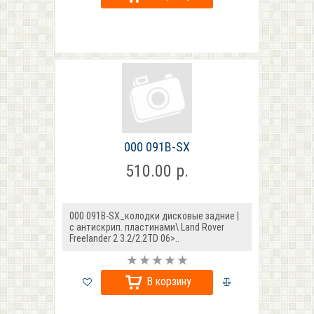
000 091B-SX
510.00 р.
000 091B-SX_колодки дисковые задние |
с антискрип. пластинами\ Land Rover
Freelander 2 3.2/2.2TD 06>..
В корзину