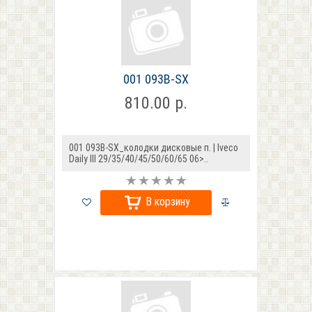
001 093B-SX
810.00 р.
001 093B-SX_колодки дисковые п. | Iveco
Daily III 29/35/40/45/50/60/65 06>..
В корзину