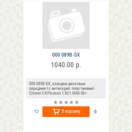
000 089B-SX
1040.00 р.
000 089B-SX_колодки дисковые
передние | с антискрип. пластинами\
Citroen C4 Picasso 1.8i/1.6HDi 06> ..
В корзину