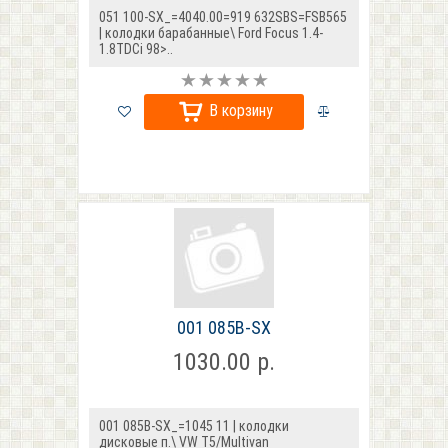
051 100-SX_=4040.00=919 632SBS=FSB565
| колодки барабанные\ Ford Focus 1.4-
1.8TDCi 98>..
В корзину
001 085B-SX
1030.00 р.
001 085B-SX_=1045 11 | колодки
дисковые п.\ VW T5/Multivan