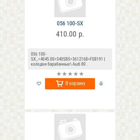
056 100-SX
410.00 р.
056 100-
SX_=4045.00=340SBS=361216B=FSB191 |
колодки барабанные\ Audi 80 ..
В корзину