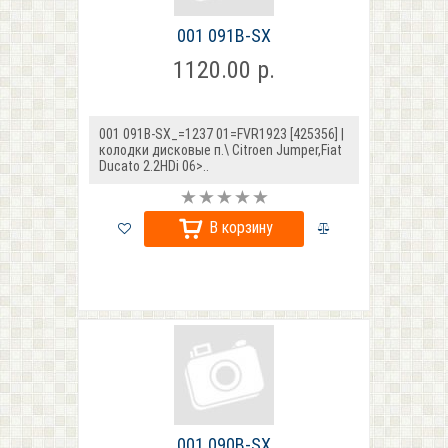
001 091B-SX
1120.00 р.
001 091B-SX_=1237 01=FVR1923 [425356] |
колодки дисковые п.\ Citroen Jumper,Fiat
Ducato 2.2HDi 06>..
В корзину
001 090B-SX