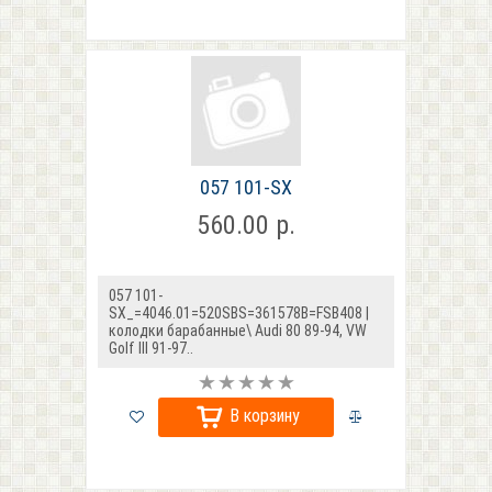
057 101-SX
560.00 р.
057 101-
SX_=4046.01=520SBS=361578B=FSB408 |
колодки барабанные\ Audi 80 89-94, VW
Golf III 91-97..
В корзину