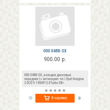
000 048B-SX
900.00 р.
000 048B-SX_колодки дисковые
передние | с антискрип. пл.\ Opel Insignia
2.0CDTi 190HP/2.0Turbo 08> ..
В корзину