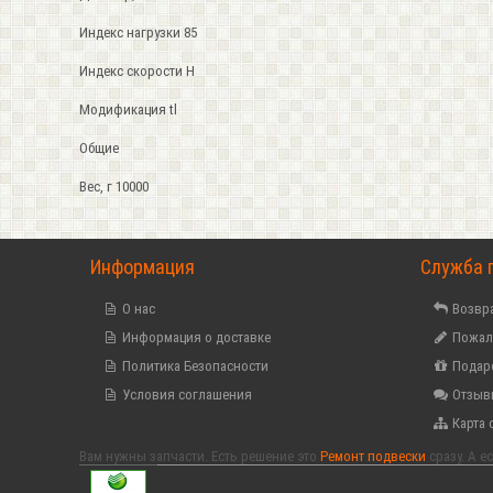
Индекс нагрузки 85
Индекс скорости H
Модификация tl
Общие
Вес, г 10000
Информация
Служба 
О нас
Возвра
Информация о доставке
Пожал
Политика Безопасности
Подар
Условия соглашения
Отзыв
Карта 
Вам нужны запчасти. Есть решение это
Ремонт подвески
сразу. А 