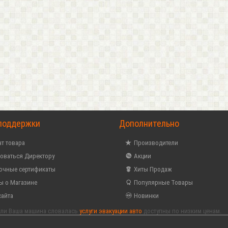
поддержки
Дополнительно
т товара
Производители
оваться Директору
Акции
очные сертификаты
Хиты Продаж
ы о Магазине
Популярные Товары
сайта
Новинки
если Ваша машина словалась
услуги эвакуации авто
доступны по низким ценам.