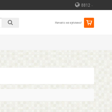
8812
Ничего не куплено!